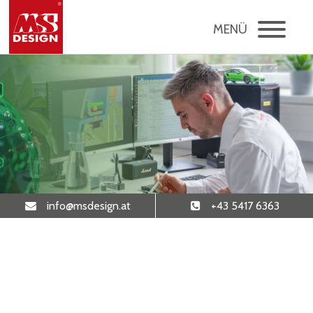
MENÜ
info
@msdesign
.at
+43 5417 6363